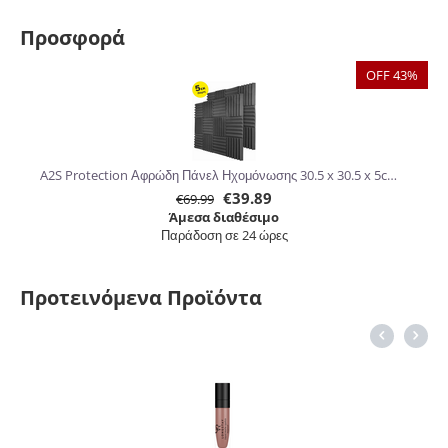
Προσφορά
OFF 43%
A2S Protection Αφρώδη Πάνελ Ηχομόνωσης 30.5 x 30.5 x 5cm 24τμχ
€
39.89
€
69.99
Άμεσα διαθέσιμο
Παράδοση σε 24 ώρες
Προτεινόμενα Προϊόντα
6%