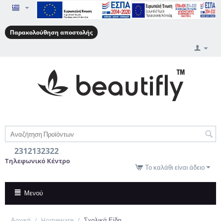
Παρακολούθηση αποστολής
2312132322
Τηλεφωνικό Κέντρο
Το καλάθι είναι άδειο
Μενού
Αρχική
/
Homeware
/
Σχολικά Είδη