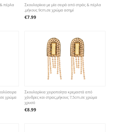
 & πέρλα
Σκουλαρίκια με μία σειρά από στράς & πέρλα
,μήκους 9cm,σε χρώμα ασημί
€
7.99
πολύσειρα
Σκουλαρίκια χειροποίητα κρεμαστά από
,σε χρώμα
χάνδρες και στρας,μήκους 7,5cm,σε χρώμα
χρυσό
€
8.99