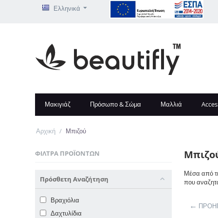
Ελληνικά
Μακιγιάζ
Πρόσωπο & Σώμα
Μαλλιά
Acces
Αρχική
/
Μπιζού
Μπιζο
ΦΊΛΤΡΑ ΠΡΟΪΌΝΤΩΝ
Μέσα από τη
Πρόσθετη Αναζήτηση
που αναζητά
Βραχιόλια
ΠΡΟΗ
Δαχτυλίδια