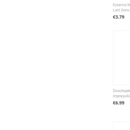
Essence N
Last Danc
€
3.79
Σκουλαρίκ
στρογγυλ
€
6.99