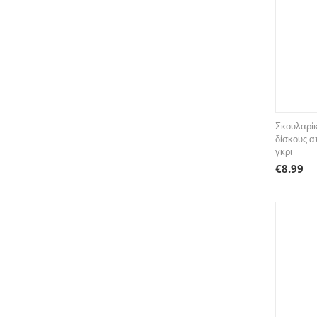
Σκουλαρίκ
δίσκους α
γκρι
€
8.99