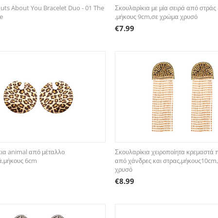
uts About You Bracelet Duo - 01 The
Σκουλαρίκια με μία σειρά από στράς
e
,μήκους 9cm,σε χρώμα χρυσό
€
7.99
ια animal από μέταλλο
Σκουλαρίκια χειροποίητα κρεμαστά 
ά,μήκους 6cm
από χάνδρες και στρας,μήκους10cm
χρυσό
€
8.99