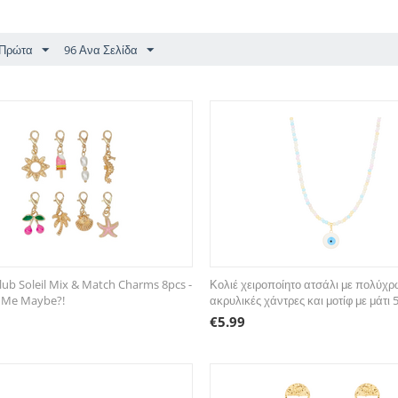
 Πρώτα
96 Ανα Σελίδα
lub Soleil Mix & Match Charms 8pcs -
Κολιέ χειροποίητο ατσάλι με πολύχ
 Me Maybe?!
ακρυλικές χάντρες και μοτίφ με μάτι
€
5.99