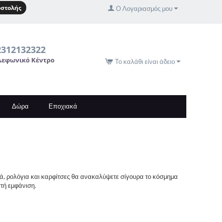
στολής
Ο Λογαριασμός μου
2312132322
λεφωνικό Κέντρο
Το καλάθι είναι άδειο
Δώρα
Εποχιακά
στά, ρολόγια και καρφίτσες θα ανακαλύψετε σίγουρα το κόσμημα
στή εμφάνιση.