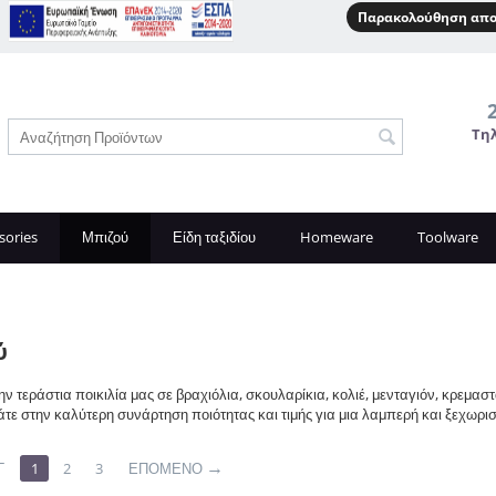
Παρακολούθηση απο
Τη
sories
Μπιζού
Είδη ταξιδίου
Homeware
Toolware
ύ
ν τεράστια ποικιλία μας σε βραχιόλια, σκουλαρίκια, κολιέ, μενταγιόν, κρεμα
τε στην καλύτερη συνάρτηση ποιότητας και τιμής για μια λαμπερή και ξεχωρι
Γ
1
2
3
ΕΠΌΜΕΝΟ