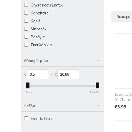
Θήκες κοσμημάτων
Καρφίτσες
Νεότερα
Κολιέ
Μπρελόκ
Ρολόγια
Σκουλαρίκια
Εύρος Τιμών
€
–
€
€
0.5
€
20.99
Essence C
01 Charm
Σεζόν
€
3.99
Είδη Ταξιδίου