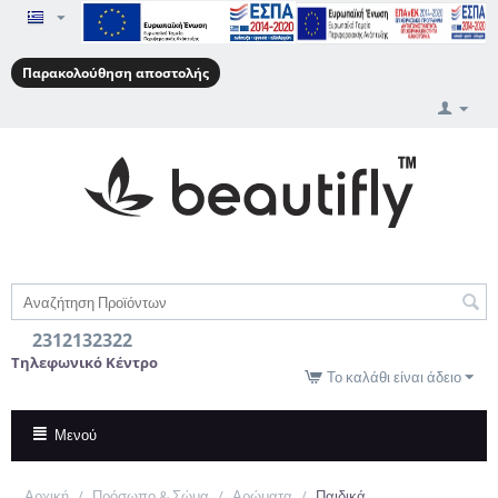
Παρακολούθηση αποστολής
2312132322
Τηλεφωνικό Κέντρο
Το καλάθι είναι άδειο
Μενού
Αρχική
/
Πρόσωπο & Σώμα
/
Αρώματα
/
Παιδικά