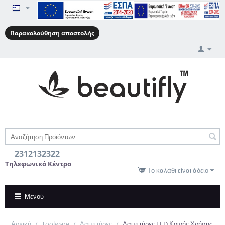
Παρακολούθηση αποστολής
2312132322
Τηλεφωνικό Κέντρο
Το καλάθι είναι άδειο
Μενού
Αρχική
/
Toolware
/
Λαμπτήρες
/
Λαμπτήρες LED Κοινής Χρήσης