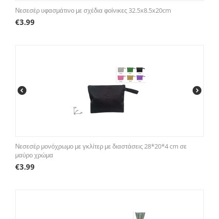
Νεσεσέρ υφασμάτινο με σχέδια φοίνικες 32.5x8.5x20cm
€
3.99
Νεσεσέρ μονόχρωμο με γκλίτερ με διαστάσεις 28*20*4 cm σε
μαύρο χρώμα
€
3.99