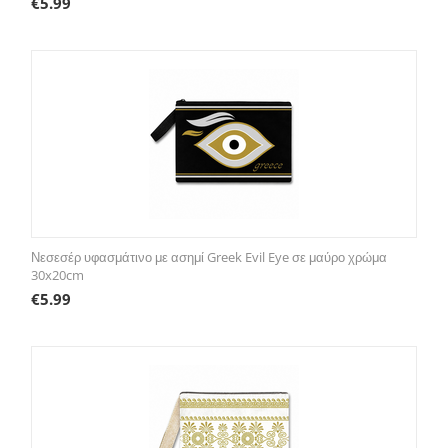
€
5.99
Νεσεσέρ υφασμάτινο με ασημί Greek Evil Eye σε μαύρο χρώμα
30x20cm
€
5.99