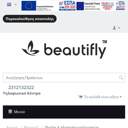
Παρακολούθηση αποστολής
2312132322
Τηλεφωνικό Κέντρο
Το καλάθι είναι άδειο
Μενού
Αρχική
/
Μακιγιάζ
/
Πινέλα & αξεσουάρ καλλυντικών