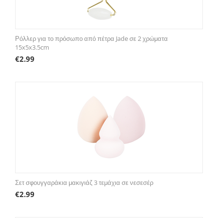
Ρόλλερ για το πρόσωπο από πέτρα Jade σε 2 χρώματα
15x5x3.5cm
€
2.99
Σετ σφουγγαράκια μακιγιάζ 3 τεμάχια σε νεσεσέρ
€
2.99