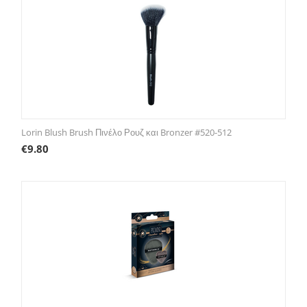
Lorin Blush Brush Πινέλο Ρουζ και Bronzer #520-512
€
9.80