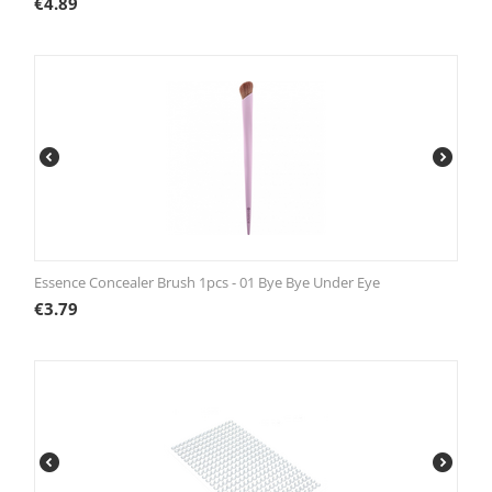
€
4.89
Essence Concealer Brush 1pcs - 01 Bye Bye Under Eye
€
3.79