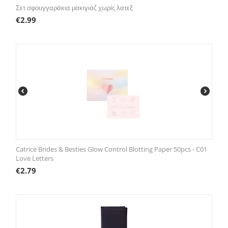
Σετ σφουγγαράκια μακιγιάζ χωρίς λατεξ
€
2.99
Catrice Brides & Besties Glow Control Blotting Paper 50pcs - C01
Love Letters
€
2.79