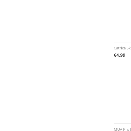
Catrice Sk
€
4.99
MUA Pro 