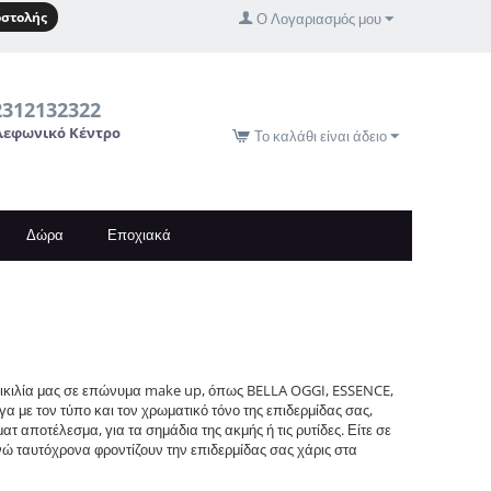
στολής
Ο Λογαριασμός μου
2312132322
λεφωνικό Κέντρο
Το καλάθι είναι άδειο
Δώρα
Εποχιακά
ποικιλία μας σε επώνυμα make up, όπως BELLA OGGI, ESSENCE,
 με τον τύπο και τον χρωματικό τόνο της επιδερμίδας σας,
τ αποτέλεσμα, για τα σημάδια της ακμής ή τις ρυτίδες. Είτε σε
ώ ταυτόχρονα φροντίζουν την επιδερμίδας σας χάρις στα