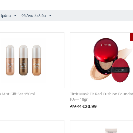
 Πρώτα
96 Ανα Σελίδα
Mist Gift Set 150ml
Tirtir Mask Fit Red Cushion Founda
PA++ 18gr
€
20.99
€
26.99