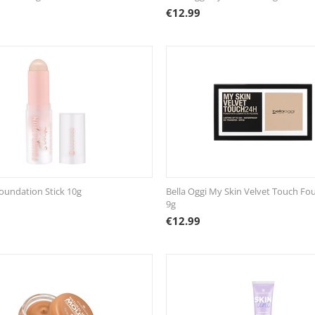
€
12.99
oundation Stick 10g
Bella Oggi My Skin Velvet Touch Fo
9g
€
12.99