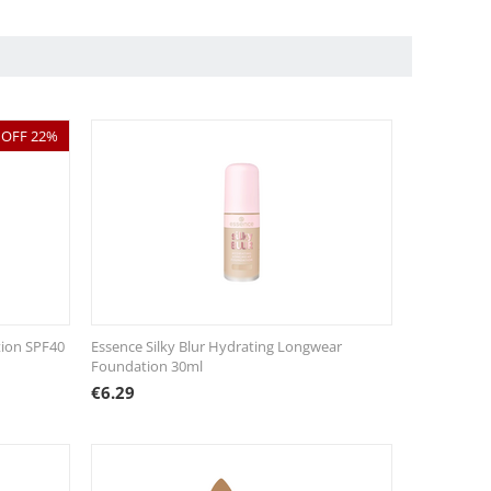
OFF 22%
tion SPF40
Essence Silky Blur Hydrating Longwear
Foundation 30ml
€
6.29