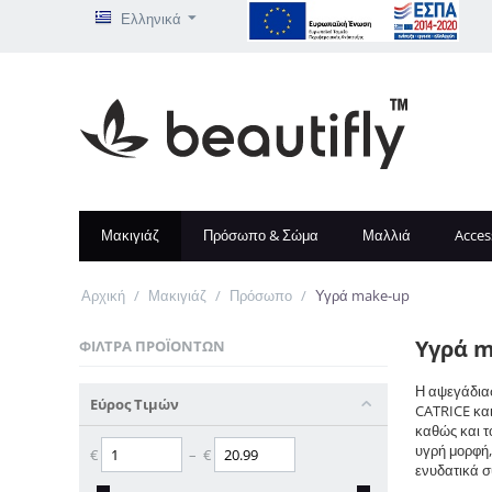
Ελληνικά
Μακιγιάζ
Πρόσωπο & Σώμα
Μαλλιά
Acces
Αρχική
/
Μακιγιάζ
/
Πρόσωπο
/
Υγρά make-up
Υγρά 
ΦΊΛΤΡΑ ΠΡΟΪΌΝΤΩΝ
Η αψεγάδιασ
Εύρος Τιμών
CATRICE και
καθώς και τ
υγρή μορφή,
€
–
€
ενυδατικά σ