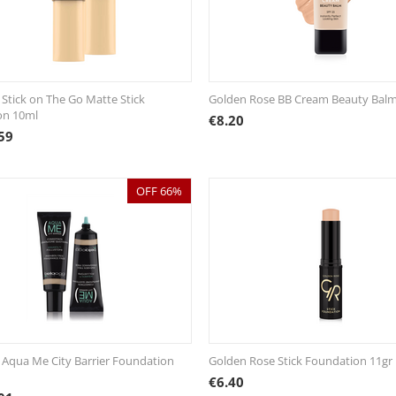
i Stick on The Go Matte Stick
Golden Rose BB Cream Beauty Bal
on 10ml
€
8.20
59
OFF 66%
i Aqua Me City Barrier Foundation
Golden Rose Stick Foundation 11gr
€
6.40