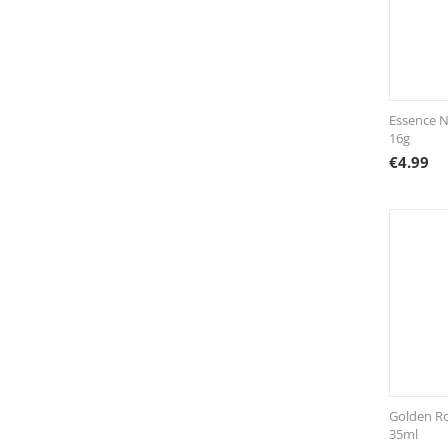
Essence 
16g
€
4.99
Golden Ro
35ml