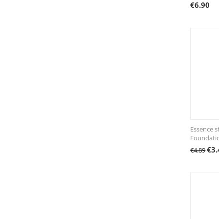
€
6.90
Essence s
Foundatio
€
3.
€
4.89