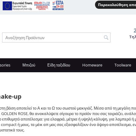
Παρακολούθηση απο
Τη
sories
Μπιζού
Είδη ταξιδίου
Homeware
Toolware
make-up
τη βάση αποτελεί το Α και το Ω του σωστού μακιγιάζ. Μέσα από τη μεγάλη 
 GOLDEN ROSE, θα ανακαλύψετε σίγουρα το προϊόν που σας ταιριάζει, ανάλογα
ο επιθυμητό αποτέλεσμα: για ελαφριά, μέτρια ή υψηλή κάλυψη, για λαμπερό ή μα
 compact ή μους, τα μέικ απ μας σας εξασφαλίζουν ένα άψογο αποτέλεσμα, εν
υστατικά τους.