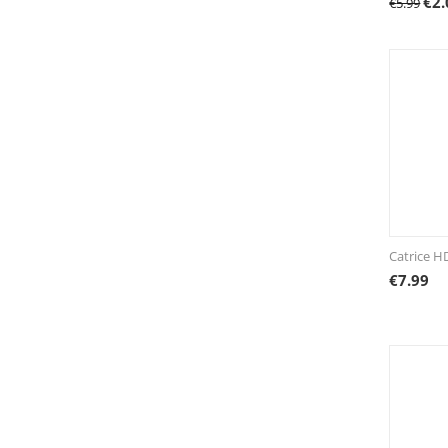
€
2.
€
5.99
Catrice H
€
7.99