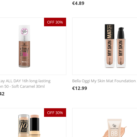
€
4.89
OFF 30%
tay ALL DAY 16h long-lasting
Bella Oggi My Skin Mat Foundation
n 50 - Soft Caramel 30ml
€
12.99
42
OFF 30%