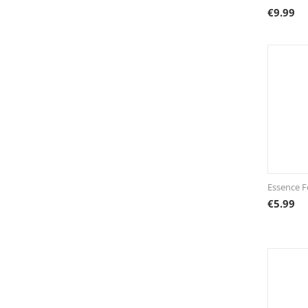
€
9.99
Essence F
€
5.99