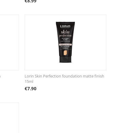
€
8.99
n
Lorin Skin Perfection foundation matte finish
15ml
€
7.90