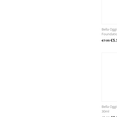
Bella Ogg
Foundati
€
5.
€
7.99
Bella Ogg
30ml