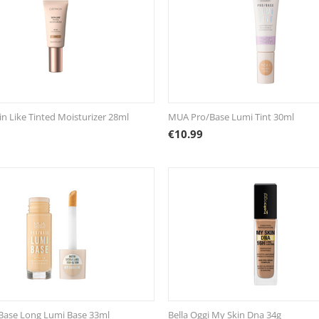
in Like Tinted Moisturizer 28ml
MUA Pro/Base Lumi Tint 30ml
€
10.99
Base Long Lumi Base 33ml
Bella Oggi My Skin Dna 34g