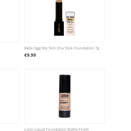
Bella Oggi My Skin Dna Stick Foundation 7g
€
9.99
Lorin Liquid Foundation Matte Finish