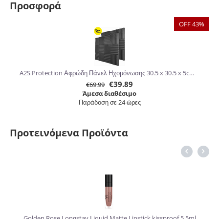
Προσφορά
OFF 43%
A2S Protection Αφρώδη Πάνελ Ηχομόνωσης 30.5 x 30.5 x 5cm 24τμχ
€
39.89
€
69.99
Άμεσα διαθέσιμο
Παράδοση σε 24 ώρες
Προτεινόμενα Προϊόντα
6%
Golden Rose Longstay Liquid Matte Lipstick kissproof 5.5ml