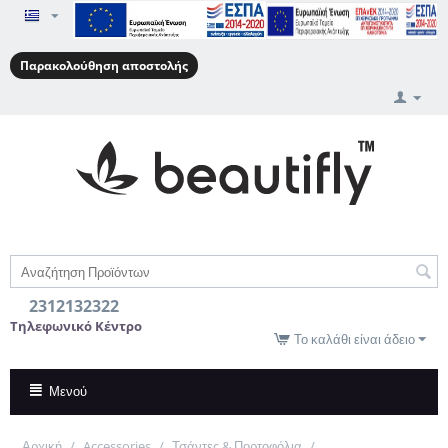
Παρακολούθηση αποστολής
2312132322
Τηλεφωνικό Κέντρο
Το καλάθι είναι άδειο
Μενού
Αρχική
/
Accessories
/
Τσάντες & Πορτοφόλια
/