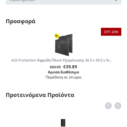
Προσφορά
OFF 43%
A2S Protection Αφρώδη Πάνελ Ηχομόνωσης 30.5 x 30.5 x 5cm 24τμχ
€
39.89
€
69.99
Άμεσα διαθέσιμο
Παράδοση σε 24 ώρες
Προτεινόμενα Προϊόντα
6%