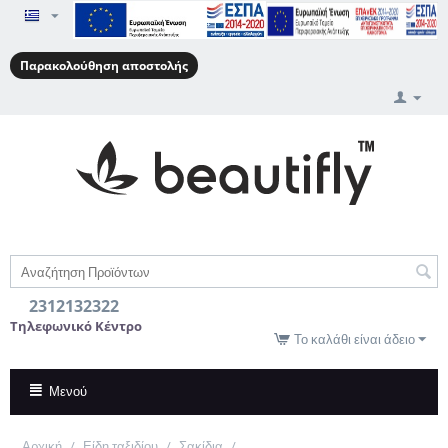
Παρακολούθηση αποστολής
2312132322
Τηλεφωνικό Κέντρο
Το καλάθι είναι άδειο
Μενού
Αρχική
/
Είδη ταξιδίου
/
Σακίδια
/