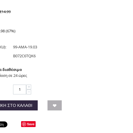
€
14.99
.98
(
67
%)
KU):
99-AMA-19.03
B072C6TQK6
α διαθέσιμο
οση σε 24 ώρες
+
−
ΚΗ ΣΤΟ ΚΑΛΆΘΙ
Save