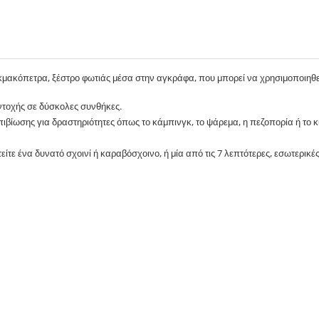
ακμακόπετρα, ξέστρο φωτιάς μέσα στην αγκράφα, που μπορεί να χρησιμοποιηθεί
ντοχής σε δύσκολες συνθήκες.
ιβίωσης για δραστηριότητες όπως το κάμπινγκ, το ψάρεμα, η πεζοπορία ή το κ
είτε ένα δυνατό σχοινί ή καραβόσχοινο, ή μία από τις 7 λεπτότερες, εσωτερικ