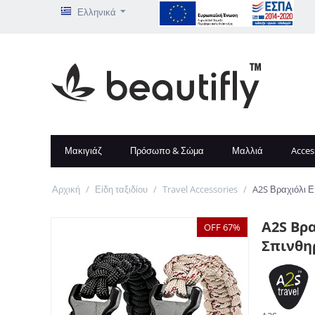
Ελληνικά
Μακιγιάζ
Πρόσωπο & Σώμα
Μαλλιά
Acces
Αρχική
/
Είδη ταξιδίου
/
Travel Accessories
/
A2S Βραχιόλι Ε
A2S Βρα
OFF 67%
Σπινθηρ