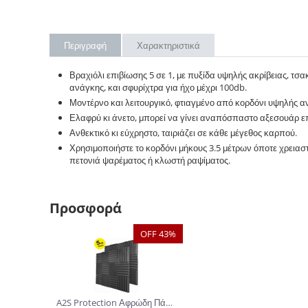
Περιγραφή
Χαρακτηριστικά
Βραχιόλι επιβίωσης 5 σε 1, με πυξίδα υψηλής ακρίβειας, τσ
ανάγκης, και σφυρίχτρα για ήχο μέχρι 100db.
Μοντέρνο και λειτουργικό, φτιαγμένο από κορδόνι υψηλής α
Ελαφρύ κι άνετο, μπορεί να γίνει αναπόσπαστο αξεσουάρ επ
Ανθεκτικό κι εύχρηστο, ταιριάζει σε κάθε μέγεθος καρπού.
Χρησιμοποιήστε το κορδόνι μήκους 3.5 μέτρων όποτε χρειαστ
πετονιά ψαρέματος ή κλωστή ραψίματος.
Προσφορά
OFF 43%
A2S Protection Αφρώδη Πάνελ Ηχομόνωσης 30.5 x 30.5 x 5cm 24τμχ