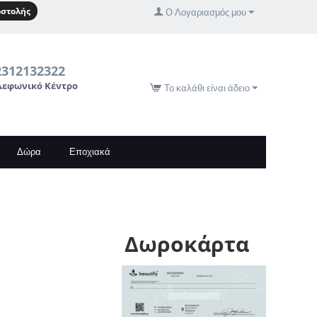
στολής
Ο Λογαριασμός μου
2312132322
λεφωνικό Κέντρο
Το καλάθι είναι άδειο
Δώρα
Εποχιακά
Δωροκάρτα