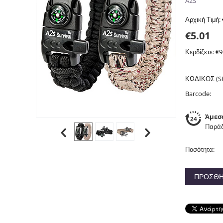
A2S
Αρχική Τιμή:
€
5.01
Κερδίζετε: €
9
ΚΩΔΙΚΟΣ (S
Barcode:
Άμεσ
Παράδ
Ποσότητα:
ΠΡΟΣΘΉ