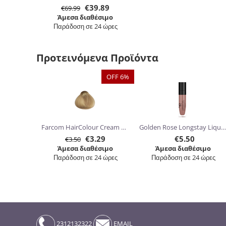
€
39.89
€
69.99
Άμεσα διαθέσιμο
Παράδοση σε 24 ώρες
Προτεινόμενα Προϊόντα
OFF 6%
Farcom HairColour Cream 60ml
Golden Rose Longstay Liquid Matte Lipstick kissproof 5.5ml
€
3.29
€
5.50
€
3.50
Άμεσα διαθέσιμο
Άμεσα διαθέσιμο
Παράδοση σε 24 ώρες
Παράδοση σε 24 ώρες
2312132322
EMAIL