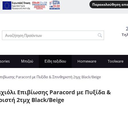
Παρακολούθηση απο
Τη
sories
Μπιζού
Είδη ταξιδίου
Homeware
Toolware
πιβίωσης Paracord με Πυξίδα & Σπινθηριστή 2τμχ Black/Beige
χιόλι Επιβίωσης Paracord με Πυξίδα &
ιστή 2τμχ Black/Beige