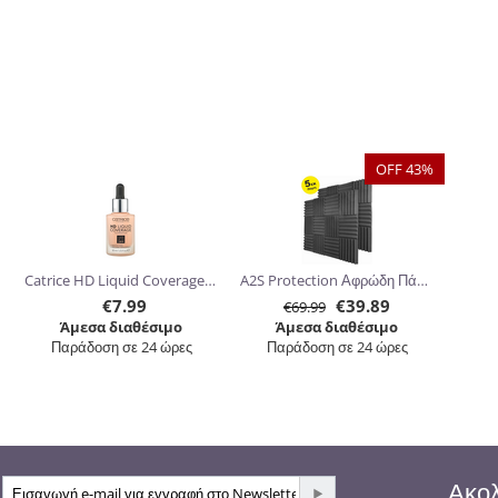
OFF 43%
Catrice HD Liquid Coverage Foundation 30ml
A2S Protection Αφρώδη Πάνελ Ηχομόνωσης 30.5 x 30.5 x 5cm 24τμχ
€
7.99
€
39.89
€
69.99
Άμεσα διαθέσιμο
Άμεσα διαθέσιμο
Παράδοση σε 24 ώρες
Παράδοση σε 24 ώρες
Ακολ