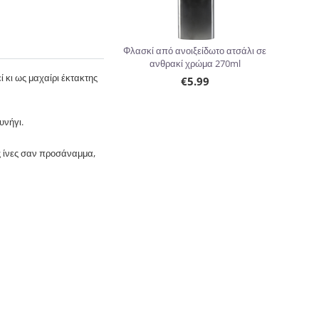
Φλασκί από ανοιξείδωτο ατσάλι σε
ανθρακί χρώμα 270ml
 κι ως μαχαίρι έκτακτης
€
5.99
υνήγι.
ές ίνες σαν προσάναμμα,