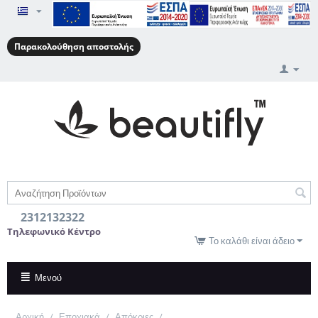
Παρακολούθηση αποστολής
2312132322
Τηλεφωνικό Κέντρο
Το καλάθι είναι άδειο
Μενού
Αρχική
/
Εποχιακά
/
Απόκριες
/