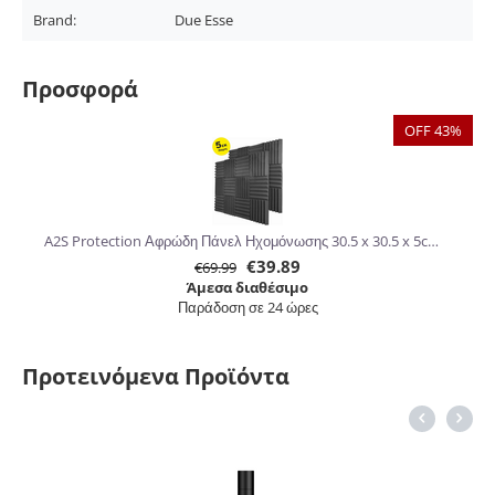
Brand:
Due Esse
Προσφορά
OFF 43%
A2S Protection Αφρώδη Πάνελ Ηχομόνωσης 30.5 x 30.5 x 5cm 24τμχ
€
39.89
€
69.99
Άμεσα διαθέσιμο
Παράδοση σε 24 ώρες
Προτεινόμενα Προϊόντα
6%