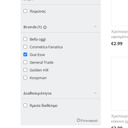
Κορνίζες
Χειμώνας
Κουβερλί
Κουμπαράδες
Brands (1)
Κούπες & Φλυτζάνια
Χριστουγε
Κουτάλια
υφασμάτιν
Bella oggi
€
2.99
Κουτιά αποθήκευσης
Cosmetica Fanatica
Κουτιά μεταλλικά
Due Esse
Κρέμες Χεριών
General Trade
Λαμπάκια
Golden Hill
Μαγνητάκια
Koopman
Μαξιλάρια
Μολύβια & Στυλό
Διαθεσιμότητα
Μπρελόκ
Άμεσα διαθέσιμο
Μπωλ
Παντόφλες
Χριστουγε
Επαναφορά
κόκκινο 
Πάτοι παπουτσιών