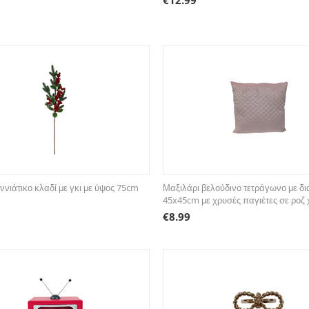
€
12.99
ννιάτικο κλαδί με γκι με ύψος 75cm
Μαξιλάρι βελούδινο τετράγωνο με δι
45x45cm με χρυσές παγιέτες σε ροζ
€
8.99