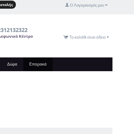
στολής
Ο Λογαριασμός μου
2312132322
λεφωνικό Κέντρο
Το καλάθι είναι άδειο
Δώρα
Εποχιακά