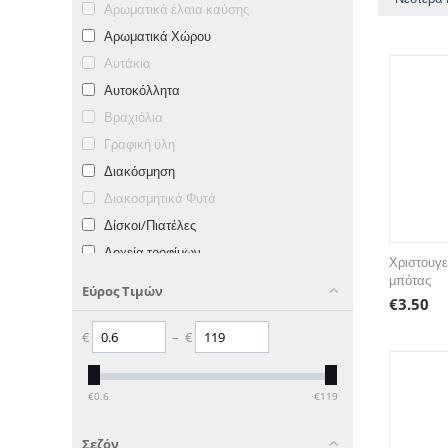
Αρωματικά έλαια καύσης
Αρωματικά Χώρου
Αυτάκια
Αυτοκόλλητα
Βραχιόλια
Γραφική ύλη
Διακόσμηση
Διακοσμητικά Φυτά
Δίσκοι/Πιατέλες
Δοχεία τροφίμων
Χριστουγε
Δώρα με γεύσεις
μπότας
Εύρος Τιμών
€
3.50
Είδη Δώρου
Έπιπλα
€
–
€
Καλάθια
Κάλτσες
€
0.6
€
119
Καπέλα
Κεριά & Ρεσώ
Σεζόν