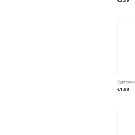
€
2.99
Πιάτα & Μπωλ
Πιάτα &amp
Πιρούνια
Ποτήρια
Ρεσώ
Σβήστρες
Σκεύη & Εργαλεία μαγειρικής
Σκουλαρίκια
Σκούφοι
Σουπλά
Χριστουγε
Στέκες
€
1.99
Στολίδια
Τοίχου
Τραπεζομάντηλα
Τσιμπιδάκια