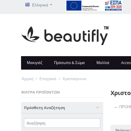
Ελληνικά
Μακιγιάζ
Πρόσωπο & Σώμα
Μαλλιά
Acces
Αρχική
/
Εποχιακά
/
Χριστούγεννα
Χριστ
ΦΊΛΤΡΑ ΠΡΟΪΌΝΤΩΝ
ΠΡΟΗ
Πρόσθετη Αναζήτηση
Νεότερα