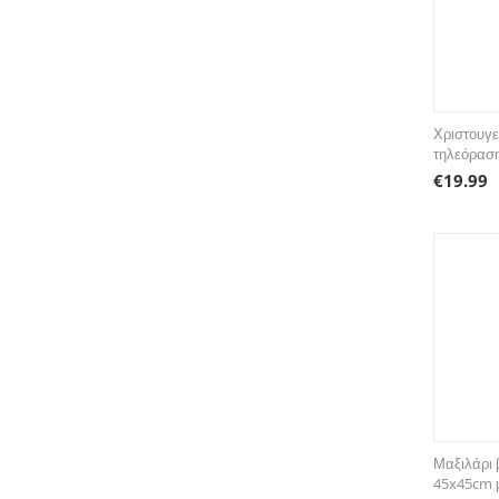
Χριστουγε
τηλεόραση
€
19.99
Μαξιλάρι 
45x45cm μ