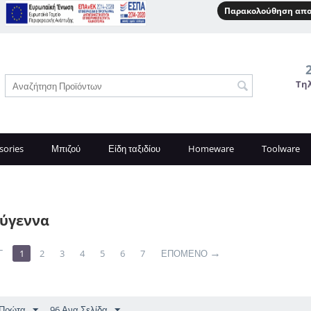
Παρακολούθηση απο
Τη
sories
Μπιζού
Είδη ταξιδίου
Homeware
Toolware
ούγεννα
Γ
1
2
3
4
5
6
7
ΕΠΌΜΕΝΟ
 Πρώτα
96 Ανα Σελίδα