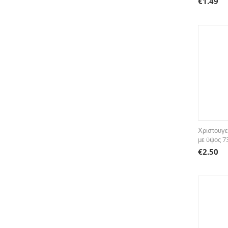
€
1.49
Χριστουγε
με ύψος 7
€
2.50