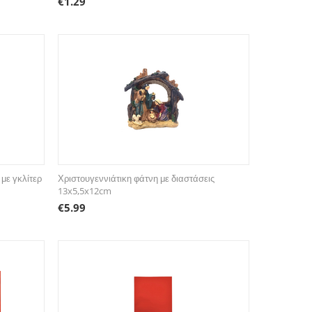
€
1.29
 με γκλίτερ
Χριστουγεννιάτικη φάτνη με διαστάσεις
13x5,5x12cm
€
5.99