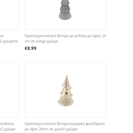
για
Χριστουγεννιάτικο δέντρο με γκλίτερ με ύψος 29
 2 χρώματα
cm σε ασημί χρώμα
€
8.99
αστάσεις
Xριστουγεννιάτικο δέντρο κεραμικό φωτιζόμενο
εζ χρώμα
με ύψος 26cm σε χρυσό χρώμα