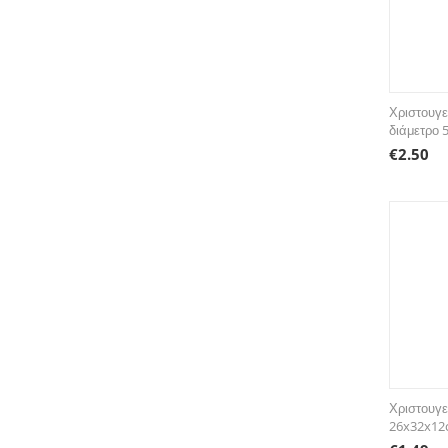
Χριστουγε
διάμετρο 
€
2.50
Χριστουγε
26x32x12c