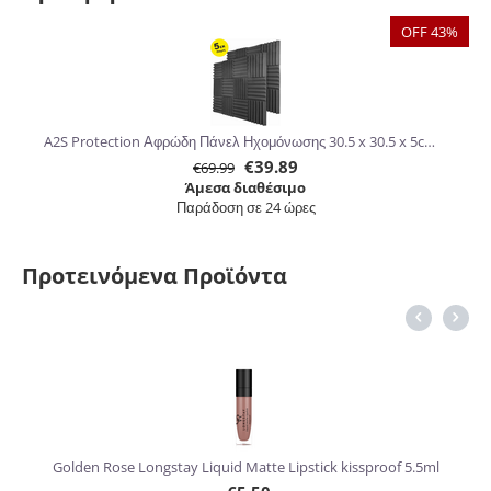
OFF 43%
A2S Protection Αφρώδη Πάνελ Ηχομόνωσης 30.5 x 30.5 x 5cm 24τμχ
€
39.89
€
69.99
Άμεσα διαθέσιμο
Παράδοση σε 24 ώρες
Προτεινόμενα Προϊόντα
6%
Golden Rose Longstay Liquid Matte Lipstick kissproof 5.5ml