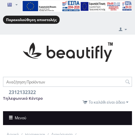
Παρακολούθηση αποστολής
2312132322
Τηλεφωνικό Κέντρο
Το καλάθι είναι άδειο
Μενού
Αρχική
/
Homeware
/
Διακόσμηση
/