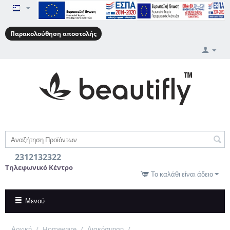
Παρακολούθηση αποστολής
2312132322
Τηλεφωνικό Κέντρο
Το καλάθι είναι άδειο
Μενού
Αρχική
/
Homeware
/
Διακόσμηση
/