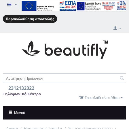
Παρακολούθηση αποστολής
2312132322
Τηλεφωνικό Κέντρο
Το καλάθι είναι άδειο
Μενού
Αρχική
/
Homeware
/
Έπιπλα
/
Έπιπλα εξωτερικού χώρου
/