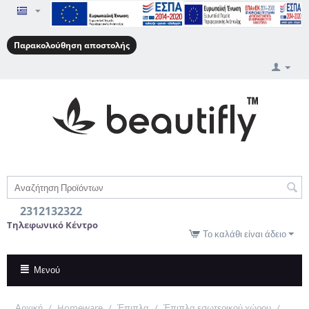
Παρακολούθηση αποστολής
2312132322
Τηλεφωνικό Κέντρο
Το καλάθι είναι άδειο
Μενού
Αρχική
/
Homeware
/
Έπιπλα
/
Έπιπλα εσωτερικού χώρου
/