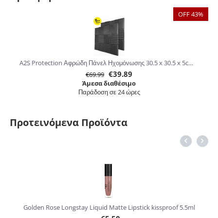
OFF 43%
A2S Protection Αφρώδη Πάνελ Ηχομόνωσης 30.5 x 30.5 x 5cm 24τμχ
€
39.89
€
69.99
Άμεσα διαθέσιμο
Παράδοση σε 24 ώρες
Προτεινόμενα Προϊόντα
6%
Golden Rose Longstay Liquid Matte Lipstick kissproof 5.5ml