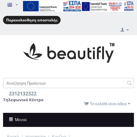
Παρακολούθηση αποστολής
2312132322
Τηλεφωνικό Κέντρο
Το καλάθι είναι άδειο
Μενού
Αρχική
/
Homeware
/
Κουζίνα
/