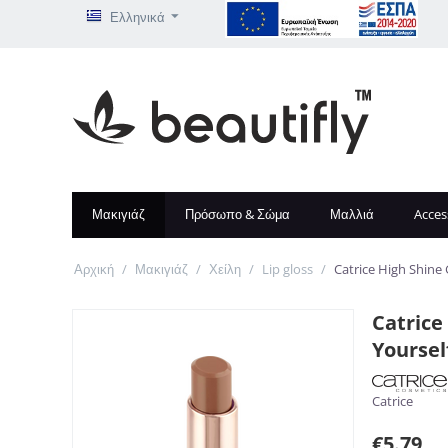
Ελληνικά
Μακιγιάζ
Πρόσωπο & Σώμα
Μαλλιά
Acces
Αρχική
/
Μακιγιάζ
/
Χείλη
/
Lip gloss
/
Catrice High Shine 
Catrice
Yoursel
Catrice
€
5.79