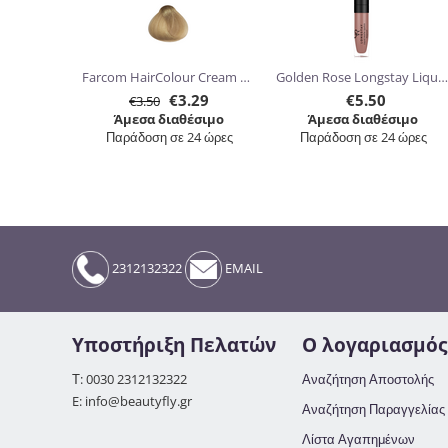
Farcom HairColour Cream 60ml
Golden Rose Longstay Liquid Matte Lipstick kissproof 5.5ml
€
3.29
€
5.50
€
3.50
Άμεσα διαθέσιμο
Άμεσα διαθέσιμο
Παράδοση σε 24 ώρες
Παράδοση σε 24 ώρες
2312132322
EMAIL
Υποστήριξη Πελατών
Ο λογαριασμός
Τ: 0030 2312132322
Αναζήτηση Αποστολής
E: info@beautyfly.gr
Αναζήτηση Παραγγελίας
Λίστα Αγαπημένων