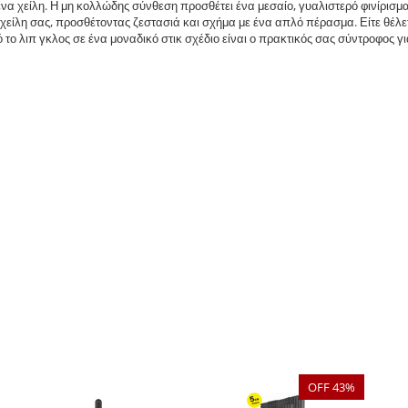
α χείλη. Η μη κολλώδης σύνθεση προσθέτει ένα μεσαίο, γυαλιστερό φινίρισμα 
χείλη σας, προσθέτοντας ζεστασιά και σχήμα με ένα απλό πέρασμα. Είτε θέλετ
ό το λιπ γκλος σε ένα μοναδικό στικ σχέδιο είναι ο πρακτικός σας σύντροφος γ
OFF 43%