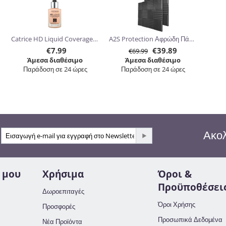
Catrice HD Liquid Coverage Foundation 30ml
A2S Protection Αφρώδη Πάνελ Ηχομόνωσης 30.5 x 30.5 x 5cm 24τμχ
€
7.99
€
39.89
€
69.99
Άμεσα διαθέσιμο
Άμεσα διαθέσιμο
Παράδοση σε 24 ώρες
Παράδοση σε 24 ώρες
Ακολ
 μου
Χρήσιμα
Όροι &
Προϋποθέσει
Δωροεπιταγές
Όροι Χρήσης
Προσφορές
Προσωπικά Δεδομένα
Νέα Προϊόντα