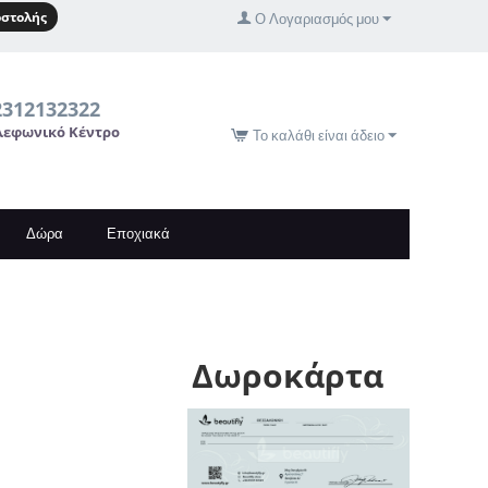
στολής
Ο Λογαριασμός μου
2312132322
λεφωνικό Κέντρο
Το καλάθι είναι άδειο
Δώρα
Εποχιακά
Δωροκάρτα