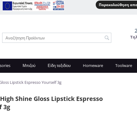
Παρακολούθηση απο
Τη
sories
Μπιζού
Είδη ταξιδίου
Homeware
Toolware
Gloss Lipstick Espresso Yourself 3g
 High Shine Gloss Lipstick Espresso
f 3g