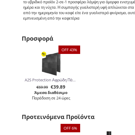
το υβριδικό προϊόν 2-σε-1 προσφέρει λάμψη για όμορφα ενισχυμέν
ημέρα και τη νύχτα. Η συμπαγής γυαλιστερή υφή απλώνεται στα 
από την ημερομηνία του καφέ είτε ένα γυαλιστερό φινίρισμα, αυτ
εμπνευσμένη από την καφετέρια
Προσφορά
OFF 43%
A2S Protection Αφρώδη Πάνελ Ηχομόνωσης 30.5 x 30.5 x 5cm 24τμχ
€
39.89
€
69.99
Άμεσα διαθέσιμο
Παράδοση σε 24 ώρες
Προτεινόμενα Προϊόντα
OFF 6%