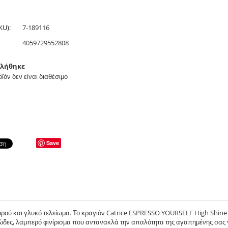
KU):
7-189116
4059729552808
τλήθηκε
ϊόν δεν είναι διαθέσιμο
Save
αφρού και γλυκό τελείωμα. Το κραγιόν Catrice ESPRESSO YOURSELF High Shine
δες, λαμπερό φινίρισμα που αντανακλά την απαλότητα της αγαπημένης σας 