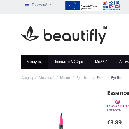
Ελληνικά
Μακιγιάζ
Πρόσωπο & Σώμα
Μαλλιά
Acces
Αρχική
/
Μακιγιάζ
/
Μάτια
/
Eye liner
/
Essence Eyeliner Li
Essence
Essence
€
3.89