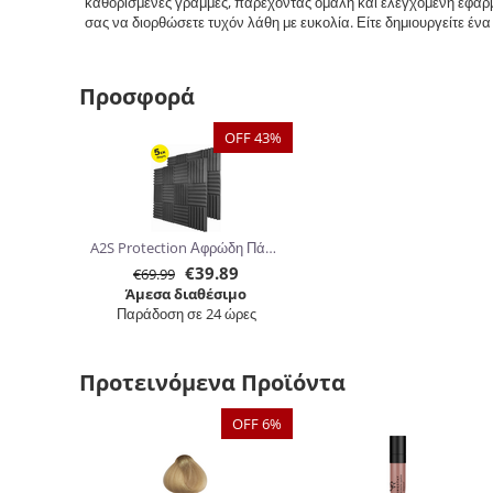
καθορισμένες γραμμές, παρέχοντας ομαλή και ελεγχόμενη εφαρμ
σας να διορθώσετε τυχόν λάθη με ευκολία. Είτε δημιουργείτε ένα τ
Προσφορά
OFF 43%
A2S Protection Αφρώδη Πάνελ Ηχομόνωσης 30.5 x 30.5 x 5cm 24τμχ
€
39.89
€
69.99
Άμεσα διαθέσιμο
Παράδοση σε 24 ώρες
Προτεινόμενα Προϊόντα
OFF 6%