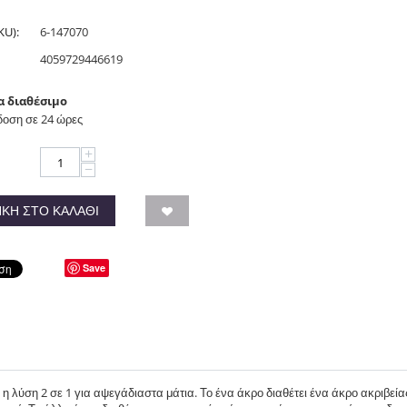
KU):
6-147070
4059729446619
α διαθέσιμο
οση σε 24 ώρες
+
−
ΚΗ ΣΤΟ ΚΑΛΆΘΙ
Save
– η λύση 2 σε 1 για αψεγάδιαστα μάτια. Το ένα άκρο διαθέτει ένα άκρο ακριβείας