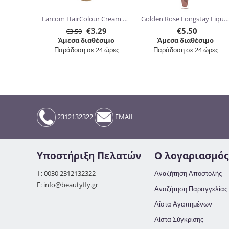
Farcom HairColour Cream 60ml
Golden Rose Longstay Liquid Matte Lipstick kissproof 5.5ml
€
3.29
€
5.50
€
3.50
Άμεσα διαθέσιμο
Άμεσα διαθέσιμο
Παράδοση σε 24 ώρες
Παράδοση σε 24 ώρες
2312132322
EMAIL
Υποστήριξη Πελατών
Ο λογαριασμός
Τ: 0030 2312132322
Αναζήτηση Αποστολής
E: info@beautyfly.gr
Αναζήτηση Παραγγελίας
Λίστα Αγαπημένων
Λίστα Σύγκρισης