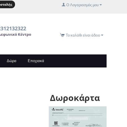
στολής
Ο Λογαριασμός μου
2312132322
λεφωνικό Κέντρο
Το καλάθι είναι άδειο
Δώρα
Εποχιακά
Δωροκάρτα