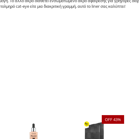
ογή. Το άλλο άκρο διαθέτει ενσωματωμένο άκρο αφαίρεσης για γρήγορες διορ
ολμηρό cat-eye είτε μια διακριτική γραμμή, αυτό το liner σας καλύπτει!
OFF 43%