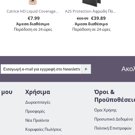
Catrice HD Liquid Coverage Foundation 30ml
A2S Protection Αφρώδη Πάνελ Ηχομόνωσης 30.5 x 30.5 x 5cm 24τμχ
€
7.99
€
39.89
€
69.99
Άμεσα διαθέσιμο
Άμεσα διαθέσιμο
Παράδοση σε 24 ώρες
Παράδοση σε 24 ώρες
Ακολ
 μου
Χρήσιμα
Όροι &
Προϋποθέσει
Δωροεπιταγές
Όροι Χρήσης
Προσφορές
Προσωπικά Δεδομένα
Νέα Προϊόντα
Πολιτική Επιστροφών
Κορυφαίες Πωλήσεις