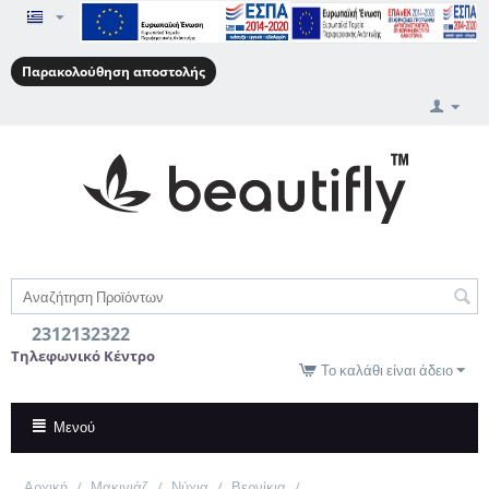
Παρακολούθηση αποστολής
2312132322
Τηλεφωνικό Κέντρο
Το καλάθι είναι άδειο
Μενού
Αρχική
/
Μακιγιάζ
/
Νύχια
/
Βερνίκια
/