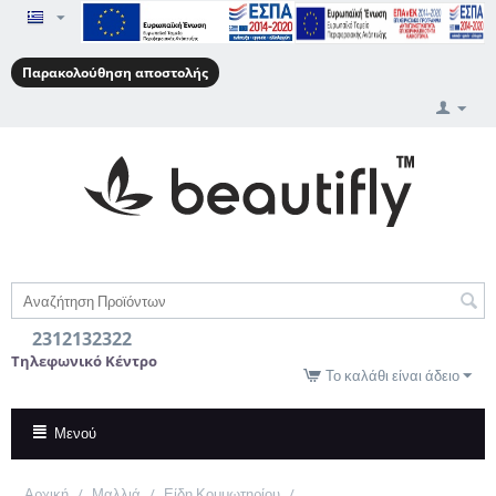
Παρακολούθηση αποστολής
2312132322
Τηλεφωνικό Κέντρο
Το καλάθι είναι άδειο
Μενού
Αρχική
/
Μαλλιά
/
Είδη Κομμωτηρίου
/