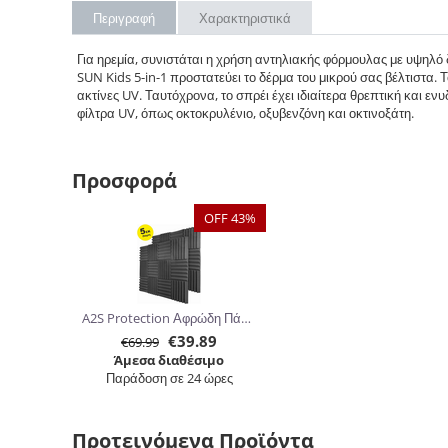
Περιγραφή
Χαρακτηριστικά
Για ηρεμία, συνιστάται η χρήση αντηλιακής φόρμουλας με υψηλό
SUN Kids 5-in-1 προστατεύει το δέρμα του μικρού σας βέλτιστα
ακτίνες UV. Ταυτόχρονα, το σπρέι έχει ιδιαίτερα θρεπτική και εν
φίλτρα UV, όπως οκτοκρυλένιο, οξυβενζόνη και οκτινοξάτη.
Προσφορά
OFF 43%
A2S Protection Αφρώδη Πάνελ Ηχομόνωσης 30.5 x 30.5 x 5cm 24τμχ
€
39.89
€
69.99
Άμεσα διαθέσιμο
Παράδοση σε 24 ώρες
Προτεινόμενα Προϊόντα