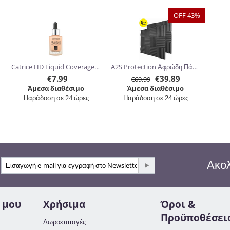
OFF 43%
Catrice HD Liquid Coverage Foundation 30ml
A2S Protection Αφρώδη Πάνελ Ηχομόνωσης 30.5 x 30.5 x 5cm 24τμχ
€
7.99
€
39.89
€
69.99
Άμεσα διαθέσιμο
Άμεσα διαθέσιμο
Παράδοση σε 24 ώρες
Παράδοση σε 24 ώρες
Ακολ
 μου
Χρήσιμα
Όροι &
Προϋποθέσει
Δωροεπιταγές