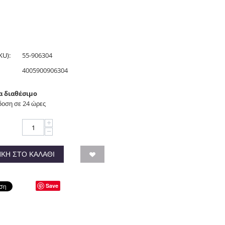
KU):
55-906304
4005900906304
α διαθέσιμο
οση σε 24 ώρες
+
−
ΚΗ ΣΤΟ ΚΑΛΆΘΙ
Save