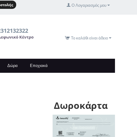
στολής
Ο Λογαριασμός μου
2312132322
λεφωνικό Κέντρο
Το καλάθι είναι άδειο
Δώρα
Εποχιακά
Δωροκάρτα