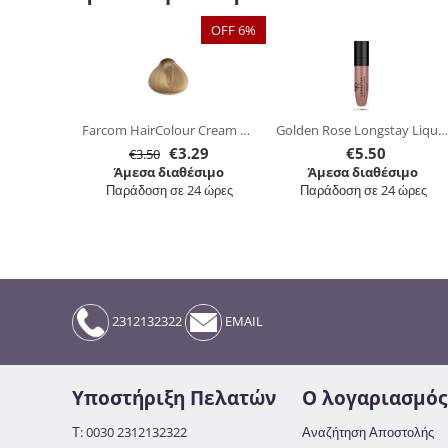
OFF 6%
Farcom HairColour Cream 60ml
Golden Rose Longstay Liquid Matte Lipstick kissproof 5.5ml
€
3.29
€
5.50
€
3.50
Άμεσα διαθέσιμο
Άμεσα διαθέσιμο
Παράδοση σε 24 ώρες
Παράδοση σε 24 ώρες
2312132322
EMAIL
Υποστήριξη Πελατών
Ο λογαριασμός
Τ: 0030 2312132322
Αναζήτηση Αποστολής