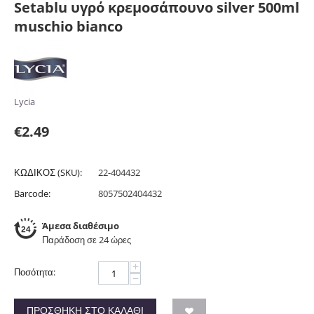
Setablu υγρό κρεμοσάπουνο silver 500ml
muschio bianco
Lycia
€
2.49
ΚΩΔΙΚΟΣ (SKU):
22-404432
Barcode:
8057502404432
Άμεσα διαθέσιμο
Παράδοση σε 24 ώρες
+
Ποσότητα:
−
ΠΡΟΣΘΉΚΗ ΣΤΟ ΚΑΛΆΘΙ