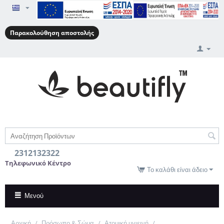
Παρακολούθηση αποστολής
2312132322
Τηλεφωνικό Κέντρο
Το καλάθι είναι άδειο
Μενού
Αρχική
/
Πρόσωπο & Σώμα
/
Ατομική υγιεινή
/