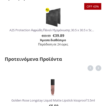
OFF 43%
A2S Protection Αφρώδη Πάνελ Ηχομόνωσης 30.5 x 30.5 x 5cm 24τμχ
€
39.89
€
69.99
Άμεσα διαθέσιμο
Παράδοση σε 24 ώρες
Προτεινόμενα Προϊόντα
6%
Golden Rose Longstay Liquid Matte Lipstick kissproof 5.5ml
€
5.50