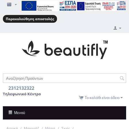
Παρακολούθηση αποστολής
2312132322
Τηλεφωνικό Κέντρο
Το καλάθι είναι άδειο
Μενού
Αρχική
/
Μακιγιάζ
/
Μάτια
/
Σκιές
/