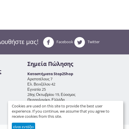
ουθήστε μας!
Facebook
Twitter
Σημεία Πώλησης
ς
Καταστήματα Stop2Shop
Αριστοτέλους 7
Ελ. Βενιζέλου 42
Εγνατία 25
28ης Οκτωβρίου 19, Εύοσμος
Θεσσαλονίκη, Ελλάδα
Cookies are used on this site to provide the best user
Τ
: +0030 2312132322
experience. If you continue, we assume that you agree to
E
:
info@beautyfly.gr
receive cookies from this site.
είναι εντάξει