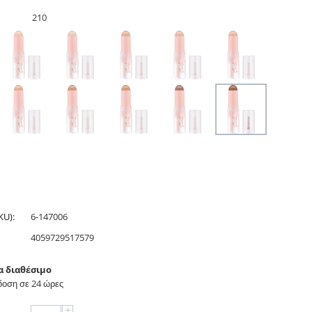
210
KU):
6-147006
4059729517579
α διαθέσιμο
οση σε 24 ώρες
+