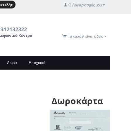
στολής
Ο Λογαριασμός μου
2312132322
λεφωνικό Κέντρο
Το καλάθι είναι άδειο
Δώρα
Εποχιακά
Δωροκάρτα