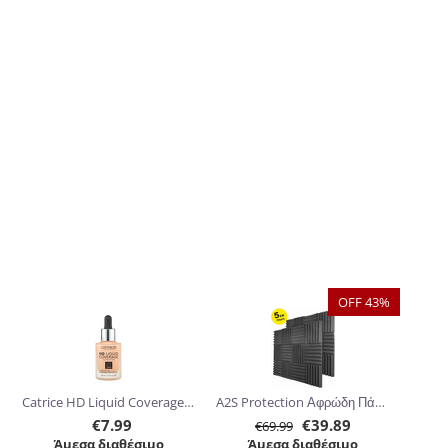
OFF 43%
Catrice HD Liquid Coverage Foundation 30ml
A2S Protection Αφρώδη Πάνελ Ηχομόνωσης 30.5 x 30.5 x 5cm 24τμχ
€
7.99
€
39.89
€
69.99
Άμεσα διαθέσιμο
Άμεσα διαθέσιμο