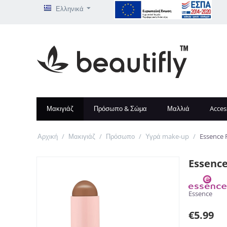
Ελληνικά
Μακιγιάζ
Πρόσωπο & Σώμα
Μαλλιά
Acces
Αρχική
/
Μακιγιάζ
/
Πρόσωπο
/
Υγρά make-up
/
Essence 
Essence
Essence
€
5.99