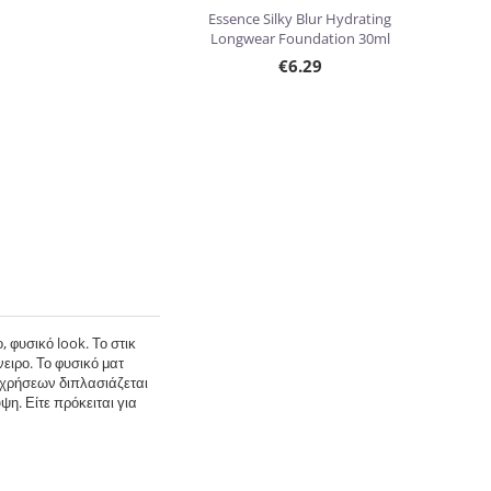
Essence Silky Blur Hydrating
Longwear Foundation 30ml
€
6.29
 φυσικό look. Το στικ
ειρο. Το φυσικό ματ
ν χρήσεων διπλασιάζεται
η. Είτε πρόκειται για