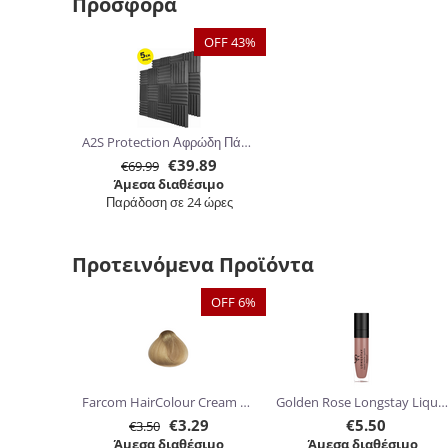
Προσφορά
OFF 43%
A2S Protection Αφρώδη Πάνελ Ηχομόνωσης 30.5 x 30.5 x 5cm 24τμχ
€
39.89
€
69.99
Άμεσα διαθέσιμο
Παράδοση σε 24 ώρες
Προτεινόμενα Προϊόντα
OFF 6%
Farcom HairColour Cream 60ml
Golden Rose Longstay Liquid Matte Lipstick kissproof 5.5ml
€
3.29
€
5.50
€
3.50
Άμεσα διαθέσιμο
Άμεσα διαθέσιμο