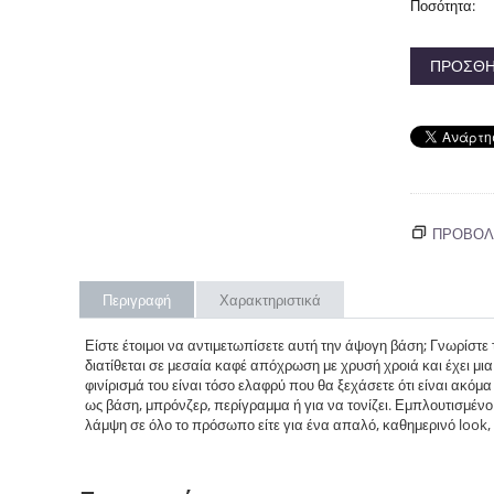
Ποσότητα:
ΠΡΟΣΘΉ
ΠΡΟΒΟΛΗ
Περιγραφή
Χαρακτηριστικά
Είστε έτοιμοι να αντιμετωπίσετε αυτή την άψογη βάση; Γνωρίστ
διατίθεται σε μεσαία καφέ απόχρωση με χρυσή χροιά και έχει μ
φινίρισμά του είναι τόσο ελαφρύ που θα ξεχάσετε ότι είναι ακόμα
ως βάση, μπρόνζερ, περίγραμμα ή για να τονίζει. Εμπλουτισμένο 
λάμψη σε όλο το πρόσωπο είτε για ένα απαλό, καθημερινό look, α