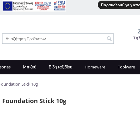
Παρακολούθηση απο
Τη
sories
Μπιζού
Είδη ταξιδίου
Homeware
Toolware
Foundation Stick 10g
 Foundation Stick 10g